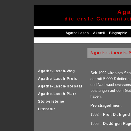
Aga
die erste Germanis
Agathe Lasch
Aktuell
Biographie
Agathe-Lasch-
Agathe-Lasch-Weg
Seit 1992 wird vom Sena
Agathe-Lasch-Preis
der mit 5.000 € dotier
und Nachwuchswissensch
Agathe-Lasch-Hörsaal
Leistungen auf dem Geb
Agathe-Lasch-Platz
haben.
Stolpersteine
PreisträgerInnen:
Literatur
1992 –
Prof. Dr. Ingri
1995 –
Dr. Jürgen Rug