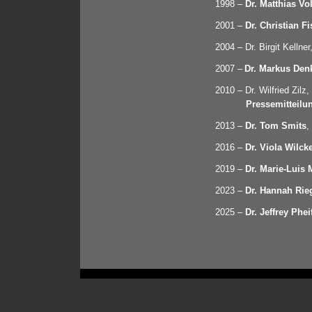
1998 –
Dr. Matthias Vo
2001 –
Dr. Christian F
2004 –
Dr. Birgit Kellne
2007 –
Dr. Markus Den
2010 –
Dr. Wilfried Zil
Pressemitteilu
2013 –
Dr. Tom Smits
,
2016 –
Dr. Viola Wilck
2019 –
Dr. Marie-Luis 
2023 –
Dr. Hannah Rie
2025 –
Dr. Jeffrey Phei