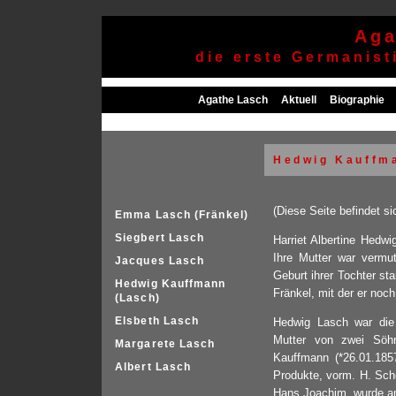
Aga
die erste Germanis
Agathe Lasch
Aktuell
Biographie
Hedwig Kauffma
(Diese Seite befindet si
Emma Lasch (Fränkel)
Siegbert Lasch
Harriet Albertine Hedw
Ihre Mutter war vermut
Jacques Lasch
Geburt ihrer Tochter st
Hedwig Kauffmann
Fränkel, mit der er noch
(Lasch)
Elsbeth Lasch
Hedwig Lasch war die e
Mutter von zwei Söhn
Margarete Lasch
Kauffmann (*26.01.185
Albert Lasch
Produkte, vorm. H. Sche
Hans Joachim, wurde am