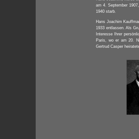
am 4. September 1907, 
1940 starb.
Hans Joachim Kauffmann
1933 entlassen. Als Gru
Interesse Ihrer persönl
Paris, wo er am 20. N
Gertrud Casper heiratet